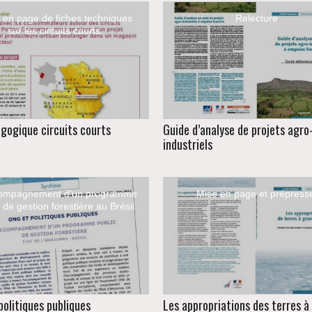
 en page de fiches techniques
Relecture
sur les circuits courts.
agogique circuits courts
Guide d’analyse de projets agro
industriels
compagnement d'un programme
Mise en page et prépress
 de gestion forestière au Brésil.
olitiques publiques
Les appropriations des terres à