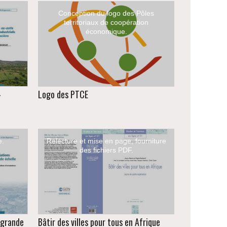
Conception du logo des Pôles
territoriaux de coopération
économique.
-
Logo des PTCE
e.
Relecture et mise en page, fourniture
des fichiers PDF.
 grande
Bâtir des villes pour tous en Afrique