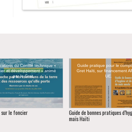
ications du Comité technique «
Guide pratique pour le comp
ier et développement » animé
Gret Haïti, sur financement A
par le Gret.
UE.
sur le foncier
Guide de bonnes pratiques d’hy
maïs Haïti