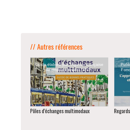
// Autres références
Guide élaboré par l’Agence française
Publ
de développement (AFD).
Fonc
Pôles d’échanges multimodaux
Regards 