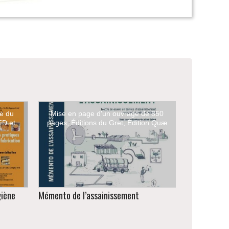
te du
Mise en page d'un ouvrage de 850
FD et
pages, Éditions du Gret, Édition Quæ
giène
Mémento de l’assainissement