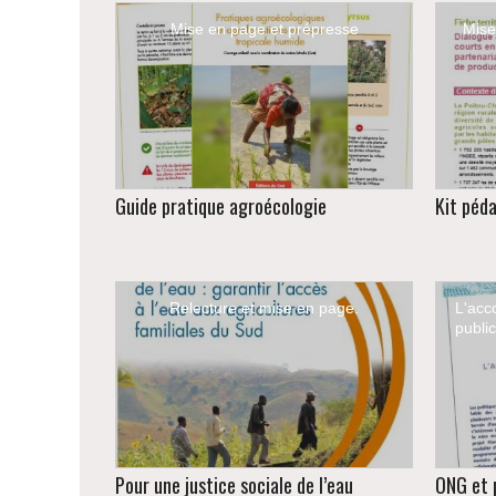
Mise en page et prépresse
Mise
Guide pratique agroécologie
Kit péd
Relecture et mise en page.
L'ac
public
Pour une justice sociale de l’eau
ONG et p